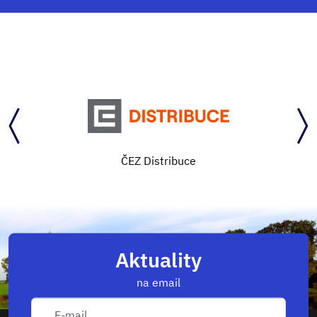
Středočeský kraj
Aktuality
na email