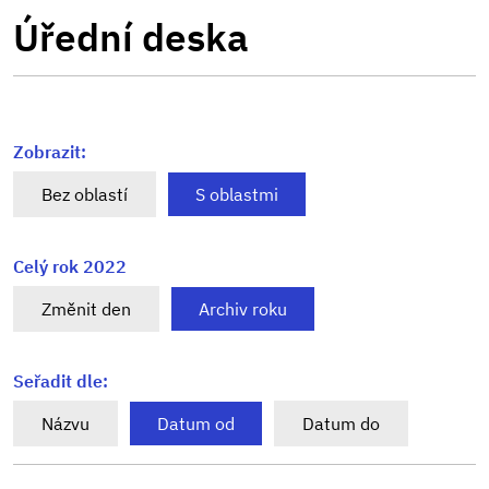
Úřední deska
Zobrazit:
Bez oblastí
S oblastmi
Celý rok 2022
Změnit den
Archiv roku
Seřadit dle:
Názvu
Datum od
Datum do