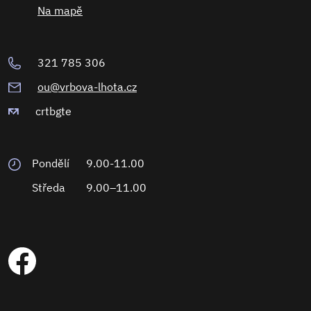
Na mapě
321 785 306
ou@vrbova-lhota.cz
crtbgte
Pondělí
9.00-11.00
Středa
9.00–11.00