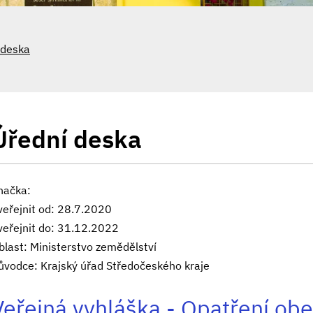
 deska
Úřední deska
načka:
veřejnit od: 28.7.2020
veřejnit do: 31.12.2022
blast: Ministerstvo zemědělství
ůvodce: Krajský úřad Středočeského kraje
Veřejná vyhláška - Opatření ob