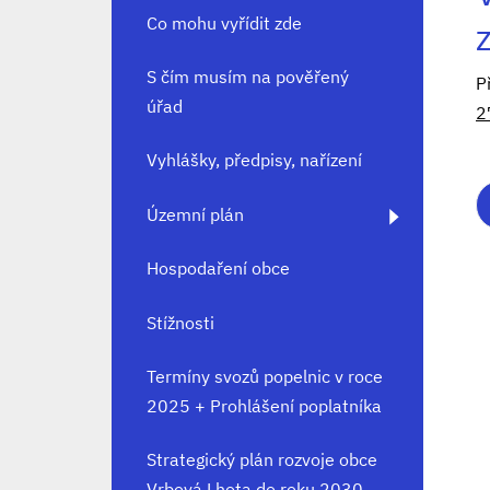
Co mohu vyřídit zde
S čím musím na pověřený
P
úřad
2
Vyhlášky, předpisy, nařízení
Územní plán
Hospodaření obce
Stížnosti
Termíny svozů popelnic v roce
2025 + Prohlášení poplatníka
Strategický plán rozvoje obce
Vrbová Lhota do roku 2030