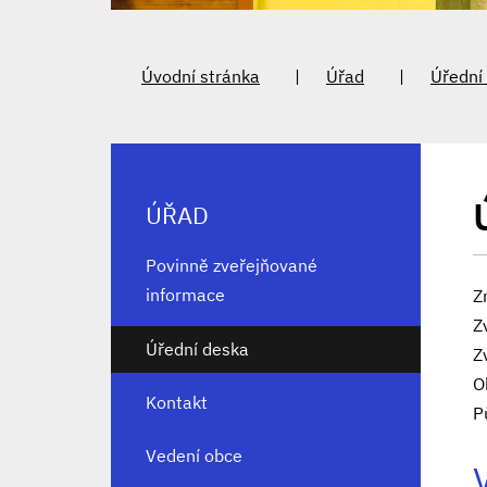
Úvodní stránka
Úřad
Úřední
ÚŘAD
Povinně zveřejňované
informace
Z
Z
Úřední deska
Z
O
Kontakt
P
Vedení obce