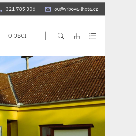
321 785 306
ou@vrbova-lhota.cz
O OBCI