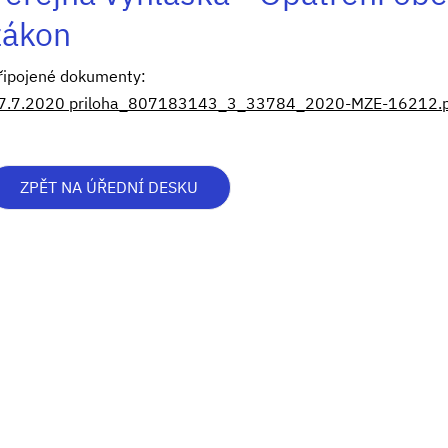
zákon
řipojené dokumenty:
7.7.2020 priloha_807183143_3_33784_2020-MZE-16212.pd
ZPĚT NA ÚŘEDNÍ DESKU