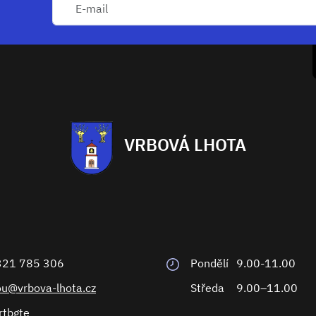
VRBOVÁ LHOTA
321 785 306
Pondělí
9.00-11.00
ou@vrbova-lhota.cz
Středa
9.00–11.00
rtbgte