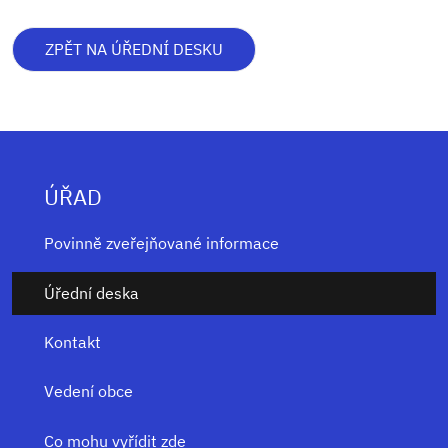
ZPĚT NA ÚŘEDNÍ DESKU
ÚŘAD
Povinně zveřejňované informace
Úřední deska
Kontakt
Vedení obce
Co mohu vyřídit zde