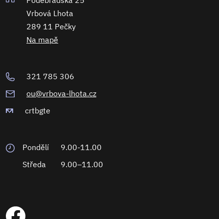
Poděbradská 25
Vrbová Lhota
289 11 Pečky
Na mapě
321 785 306
ou@vrbova-lhota.cz
crtbgte
Pondělí
9.00-11.00
Středa
9.00–11.00