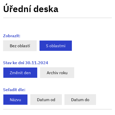
Úřední deska
Zobrazit:
Bez oblastí
S oblastmi
Stav ke dni 30.11.2024
Změnit den
Archiv roku
Seřadit dle:
Názvu
Datum od
Datum do