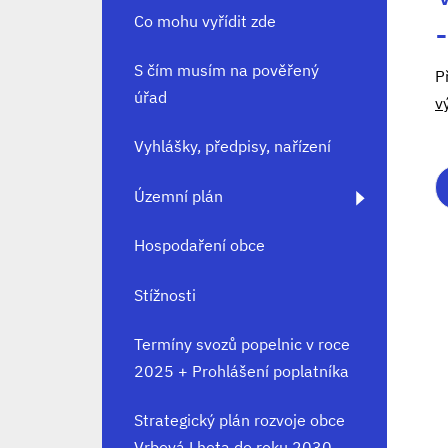
Co mohu vyřídit zde
S čím musím na pověřený
P
úřad
v
Vyhlášky, předpisy, nařízení
Územní plán
Hospodaření obce
Stížnosti
Termíny svozů popelnic v roce
2025 + Prohlášení poplatníka
Strategický plán rozvoje obce
Vrbová Lhota do roku 2030