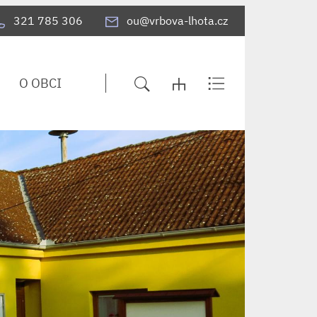
321 785 306
ou@vrbova-lhota.cz
O OBCI