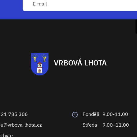
VRBOVÁ LHOTA
321 785 306
Pondělí
9.00-11.00
ou@vrbova-lhota.cz
Středa
9.00–11.00
rtbgte