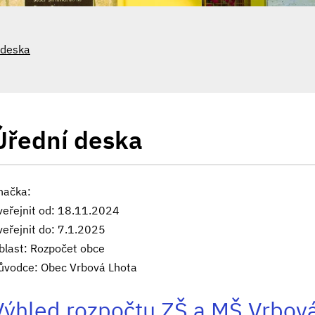
 deska
Úřední deska
načka:
veřejnit od: 18.11.2024
veřejnit do: 7.1.2025
blast: Rozpočet obce
ůvodce: Obec Vrbová Lhota
Výhled rozpočtu ZŠ a MŠ Vrbov