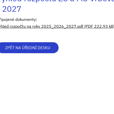
- 2027
řipojené dokumenty:
ýhled rozpočtu na roky 2025_2026_2027.pdf (PDF 222.93 kB
ZPĚT NA ÚŘEDNÍ DESKU