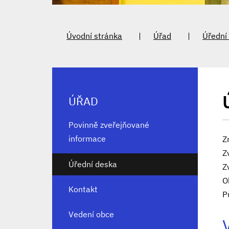
Úvodní stránka
Úřad
Úřední
ÚŘAD
Povinně zveřejňované
informace
Z
Z
Úřední deska
Z
O
Kontakt
P
Vedení obce