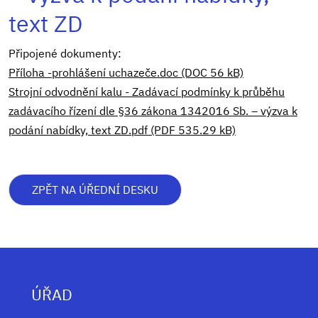
text ZD
Připojené dokumenty:
Příloha -prohlášení uchazeče.doc (DOC 56 kB)
Strojní odvodnění kalu - Zadávací podmínky k průběhu
zadávacího řízení dle §36 zákona 1342016 Sb. – výzva k
podání nabídky, text ZD.pdf (PDF 535.29 kB)
ZPĚT NA ÚŘEDNÍ DESKU
ÚŘAD