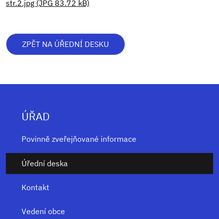
str.2.jpg (JPG 83.72 kB)
ZPĚT NA ÚŘEDNÍ DESKU
ÚŘAD
Povinně zveřejňované informace
Úřední deska
Kontakt
Vedení obce