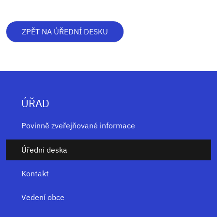
ZPĚT NA ÚŘEDNÍ DESKU
ÚŘAD
Povinně zveřejňované informace
Úřední deska
Kontakt
Vedení obce