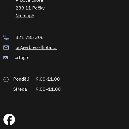
Vrbová Lhota
289 11 Pečky
Na mapě
321 785 306
ou@vrbova-lhota.cz
crtbgte
Pondělí
9.00-11.00
Středa
9.00–11.00