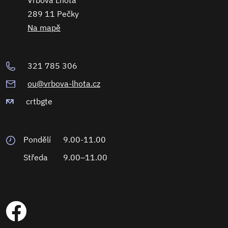
Vrbová Lhota
289 11 Pečky
Na mapě
321 785 306
ou@vrbova-lhota.cz
crtbgte
Pondělí
9.00-11.00
Středa
9.00–11.00