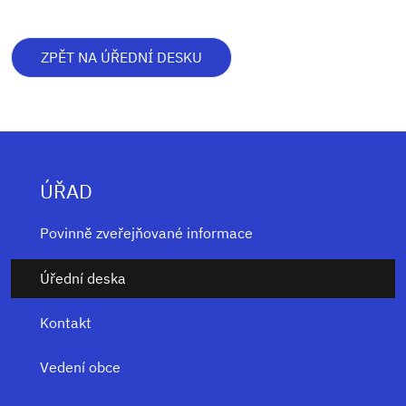
ZPĚT NA ÚŘEDNÍ DESKU
ÚŘAD
Povinně zveřejňované informace
Úřední deska
Kontakt
Vedení obce