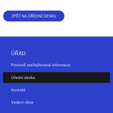
ZPĚT NA ÚŘEDNÍ DESKU
ÚŘAD
Povinně zveřejňované informace
Úřední deska
Kontakt
Vedení obce