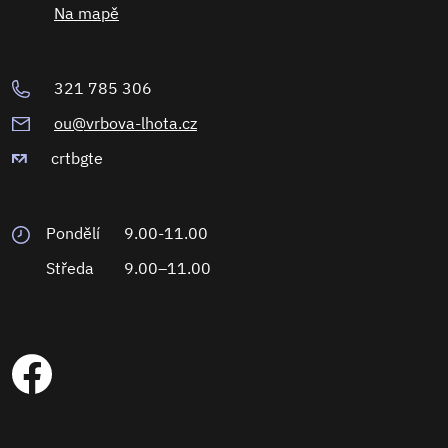
Na mapě
321 785 306
ou@vrbova-lhota.cz
crtbgte
Pondělí
9.00-11.00
Středa
9.00–11.00