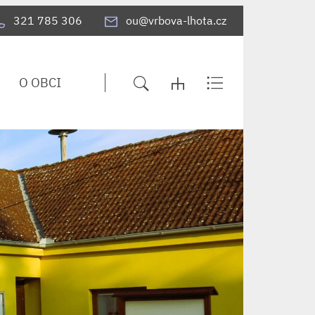
321 785 306
ou@vrbova-lhota.cz
O OBCI