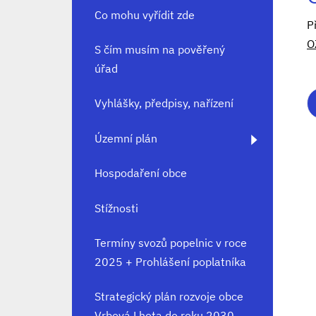
Co mohu vyřídit zde
P
O
S čím musím na pověřený
úřad
Vyhlášky, předpisy, nařízení
Územní plán
Hospodaření obce
Stížnosti
Termíny svozů popelnic v roce
2025 + Prohlášení poplatníka
Strategický plán rozvoje obce
Vrbová Lhota do roku 2030