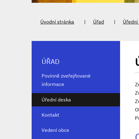
Úvodní stránka
Úřad
Úřední
ÚŘAD
Povinně zveřejňované
informace
Z
Z
Úřední deska
Z
O
Kontakt
P
Vedení obce