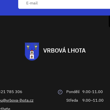
VRBOVÁ LHOTA
321 785 306
Pondělí
9.00-11.00
ou@vrbova-lhota.cz
Středa
9.00–11.00
rtbgte