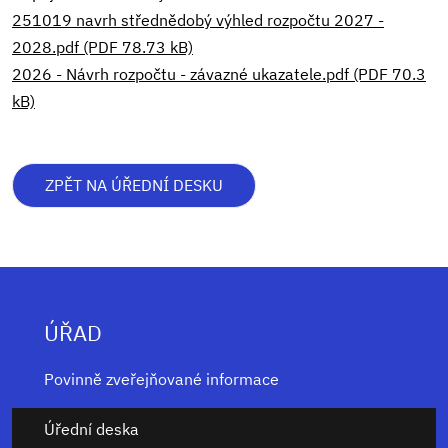
251019 navrh střednědobý výhled rozpočtu 2027 -
2028.pdf (PDF 78.73 kB)
2026 - Návrh rozpočtu - závazné ukazatele.pdf (PDF 70.3
kB)
ZPĚT NA ÚŘEDNÍ DESKU
ÚŘAD
Povinně zveřejňované informace
Úřední deska