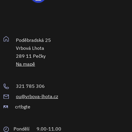
Poděbradská 25
Vrbová Lhota
289 11 Pečky
Na mapě
321 785 306
ou@vrbova-lhota.cz
crtbgte
Pondělí
9.00-11.00