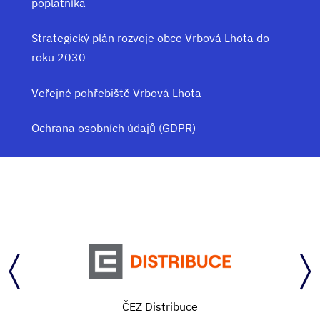
poplatníka
Strategický plán rozvoje obce Vrbová Lhota do
roku 2030
Veřejné pohřebiště Vrbová Lhota
Ochrana osobních údajů (GDPR)
ČEZ Distribuce