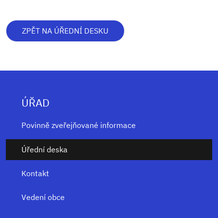
ZPĚT NA ÚŘEDNÍ DESKU
ÚŘAD
Povinně zveřejňované informace
Úřední deska
Kontakt
Vedení obce