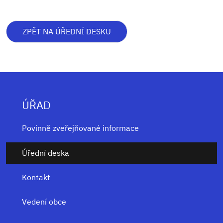
ZPĚT NA ÚŘEDNÍ DESKU
ÚŘAD
Povinně zveřejňované informace
Úřední deska
Kontakt
Vedení obce