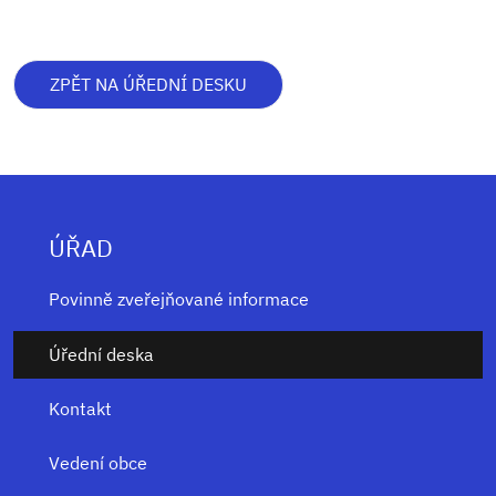
ZPĚT NA ÚŘEDNÍ DESKU
ÚŘAD
Povinně zveřejňované informace
Úřední deska
Kontakt
Vedení obce