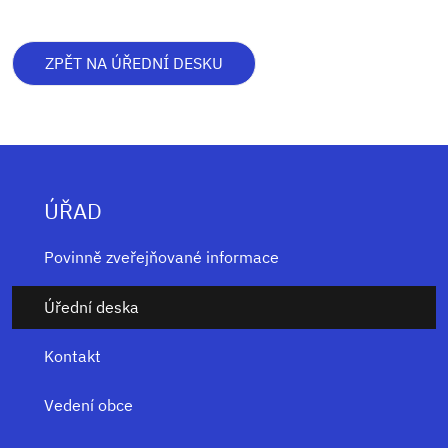
ZPĚT NA ÚŘEDNÍ DESKU
ÚŘAD
Povinně zveřejňované informace
Úřední deska
Kontakt
Vedení obce