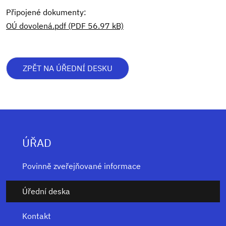
Připojené dokumenty:
OÚ dovolená.pdf (PDF 56.97 kB)
ZPĚT NA ÚŘEDNÍ DESKU
ÚŘAD
Povinně zveřejňované informace
Úřední deska
Kontakt