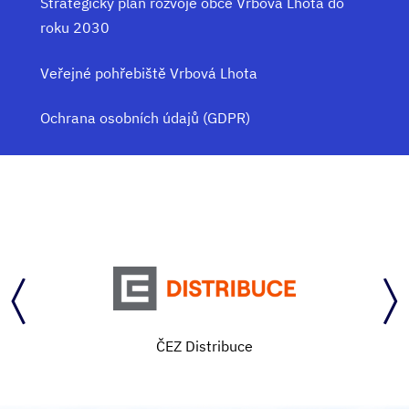
Strategický plán rozvoje obce Vrbová Lhota do
roku 2030
Veřejné pohřebiště Vrbová Lhota
Ochrana osobních údajů (GDPR)
ČEZ Distribuce