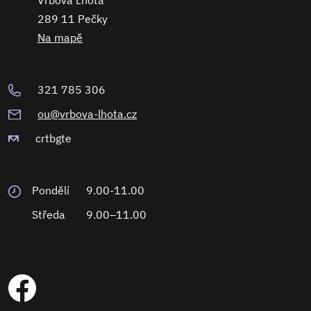
Vrbová Lhota
289 11 Pečky
Na mapě
321 785 306
ou@vrbova-lhota.cz
crtbgte
Pondělí
9.00-11.00
Středa
9.00–11.00