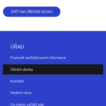
ZPĚT NA ÚŘEDNÍ DESKU
ÚŘAD
Povinně zveřejňované informace
Úřední deska
Kontakt
Vedení obce
Co mohu vyřídit zde