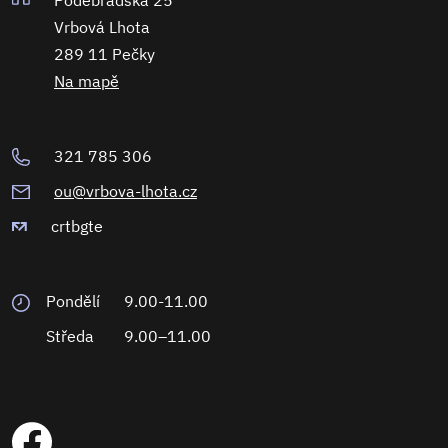
Poděbradská 25
Vrbová Lhota
289 11 Pečky
Na mapě
321 785 306
ou@vrbova-lhota.cz
crtbgte
Pondělí
9.00-11.00
Středa
9.00–11.00