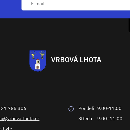
VRBOVÁ LHOTA
321 785 306
Pondělí
9.00-11.00
ou@vrbova-lhota.cz
Středa
9.00–11.00
rtbgte