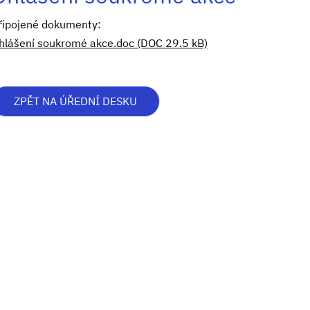
řipojené dokumenty:
hlášení soukromé akce.doc (DOC 29.5 kB)
ZPĚT NA ÚŘEDNÍ DESKU