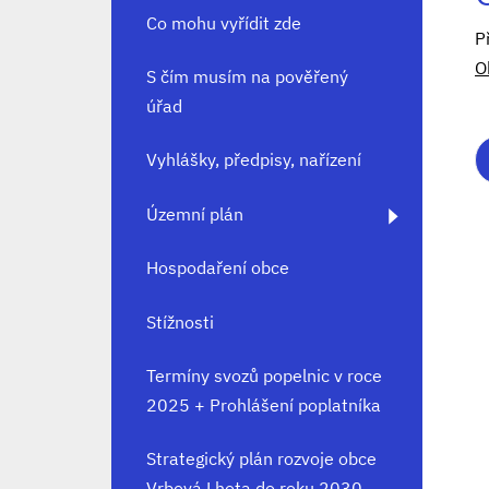
Co mohu vyřídit zde
P
O
S čím musím na pověřený
úřad
Vyhlášky, předpisy, nařízení
Územní plán
Hospodaření obce
Stížnosti
Termíny svozů popelnic v roce
2025 + Prohlášení poplatníka
Strategický plán rozvoje obce
Vrbová Lhota do roku 2030