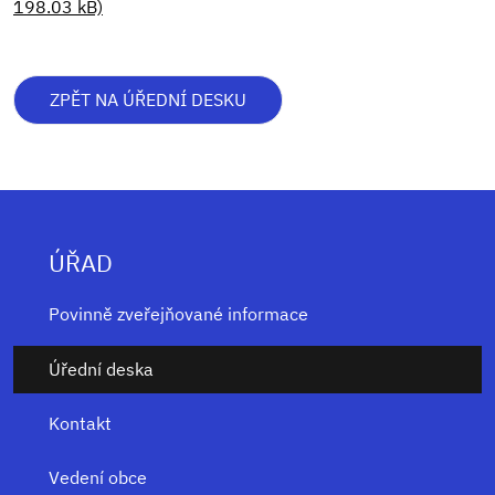
198.03 kB)
ZPĚT NA ÚŘEDNÍ DESKU
ÚŘAD
Povinně zveřejňované informace
Úřední deska
Kontakt
Vedení obce