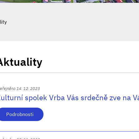
lity
Aktuality
eřejněno 14. 12. 2023
ulturní spolek Vrba Vás srdečně zve na Vá
Podrobnosti