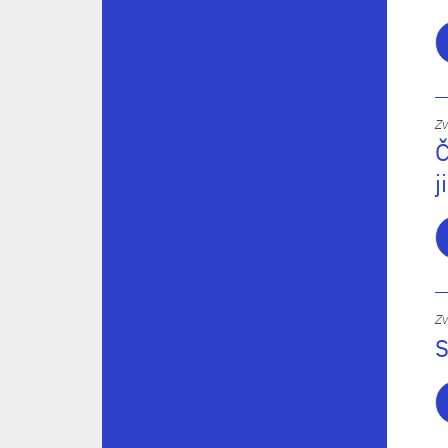
Zv
Č
j
Zv
S