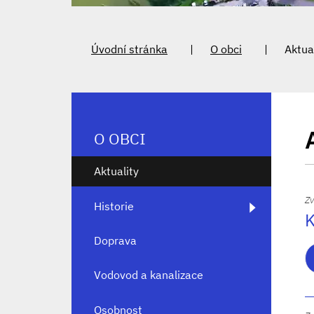
Úvodní stránka
O obci
Aktua
O OBCI
Aktuality
Zv
Historie
K
Doprava
Vodovod a kanalizace
Osobnost