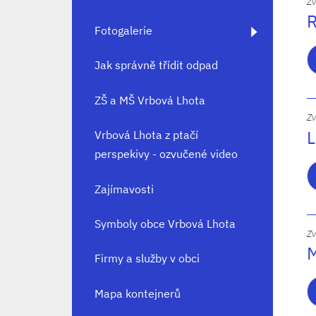
Zv
R
Fotogalerie
Jak správně třídit odpad
ZŠ a MŠ Vrbová Lhota
Zv
L
Vrbová Lhota z ptačí
perspekivy - ozvučené video
Zajímavosti
Symboly obce Vrbová Lhota
Zv
M
Firmy a služby v obci
Mapa kontejnerů