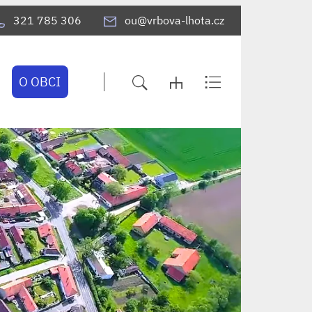
321 785 306
ou@vrbova-lhota.cz
O OBCI