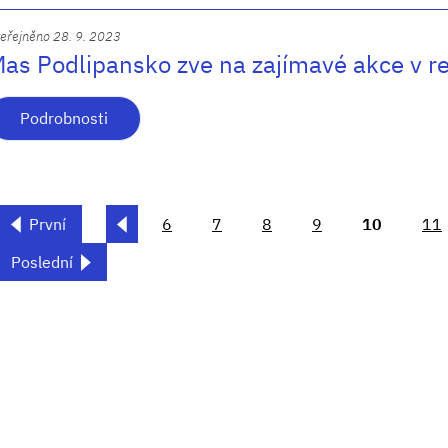
eřejněno 28. 9. 2023
as Podlipansko zve na zajímavé akce v r
Podrobnosti
První
6
7
8
9
10
11
Poslední