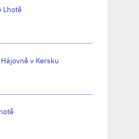
é Lhotě
 Hájovně v Kersku
hotě