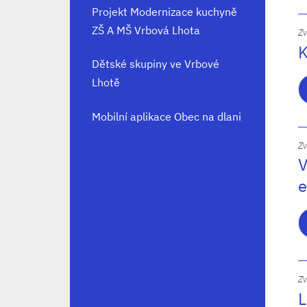
Projekt Modernizace kuchyně
ZŠ A MŠ Vrbová Lhota
Zv
K
Dětské skupiny ve Vrbové
Lhotě
Mobilní aplikace Obec na dlani
Zv
V
e
Zv
L