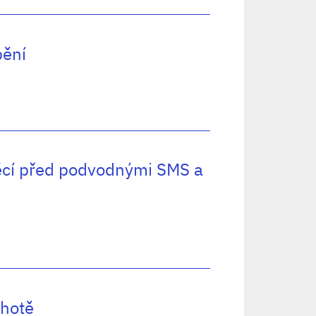
bění
věcí před podvodnými SMS a
Lhotě