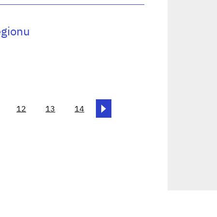
egionu
12
13
14