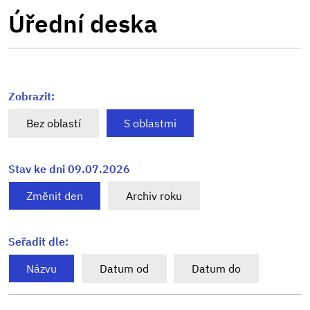
Úřední deska
Zobrazit:
Bez oblastí
S oblastmi
Stav ke dni 09.07.2026
Změnit den
Archiv roku
Seřadit dle:
Názvu
Datum od
Datum do