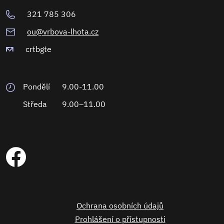
321 785 306
ou@vrbova-lhota.cz
crtbgte
Pondělí
9.00-11.00
Středa
9.00–11.00
Ochrana osobních údajů
Prohlášení o přístupnosti