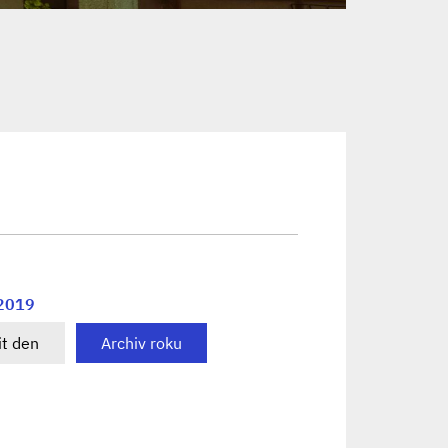
 2019
t den
Archiv roku