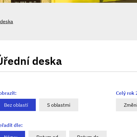
 deska
Úřední deska
obrazit:
Celý rok
Bez oblastí
S oblastmi
Změni
eřadit dle: