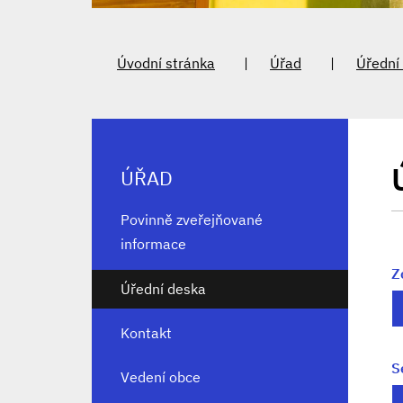
Úvodní stránka
Úřad
Úřední
ÚŘAD
Povinně zveřejňované
informace
Z
Úřední deska
Kontakt
S
Vedení obce