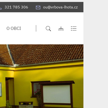
321 785 306
ou@vrbova-lhota.cz
O OBCI