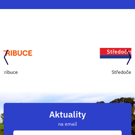
Středočeský kraj
Aktuality
na email