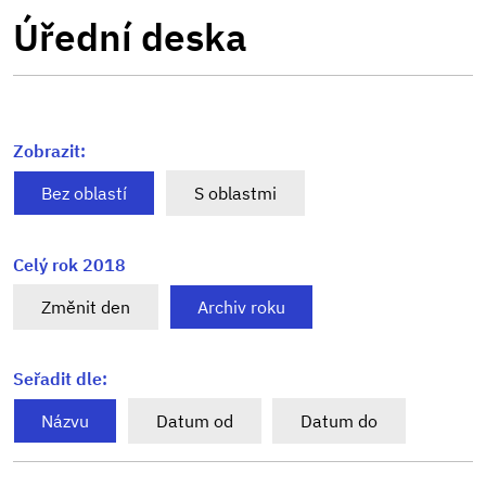
Úřední deska
Zobrazit:
Bez oblastí
S oblastmi
Celý rok 2018
Změnit den
Archiv roku
Seřadit dle:
Názvu
Datum od
Datum do