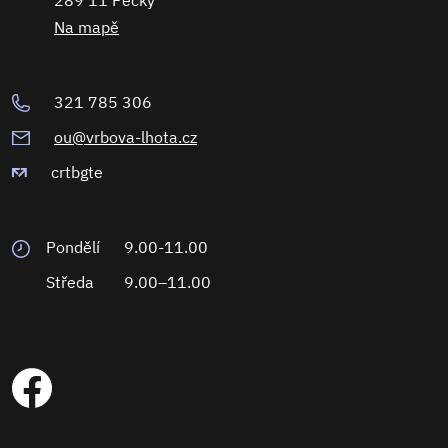
289 11 Pečky
Na mapě
321 785 306
ou@vrbova-lhota.cz
crtbgte
Pondělí
9.00-11.00
Středa
9.00–11.00