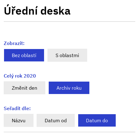
Úřední deska
Zobrazit:
Bez oblastí
S oblastmi
Celý rok 2020
Změnit den
Archiv roku
Seřadit dle:
Názvu
Datum od
Datum do