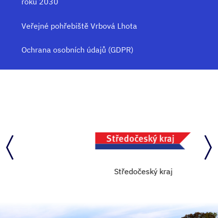
roku 2030
Veřejné pohřebiště Vrbová Lhota
Ochrana osobních údajů (GDPR)
Středočeský kraj