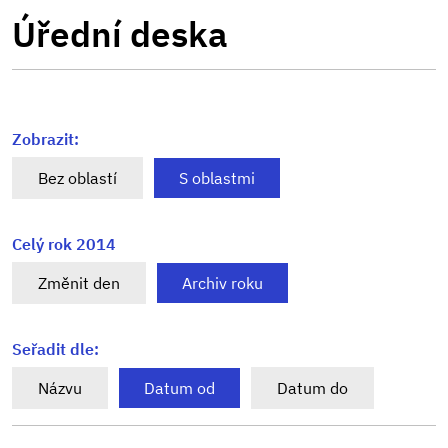
Úřední deska
Zobrazit:
Bez oblastí
S oblastmi
Celý rok 2014
Změnit den
Archiv roku
Seřadit dle:
Názvu
Datum od
Datum do