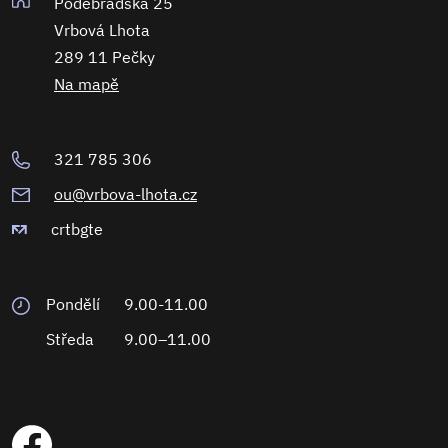
Poděbradská 25
Vrbová Lhota
289 11 Pečky
Na mapě
321 785 306
ou@vrbova-lhota.cz
crtbgte
Pondělí
9.00-11.00
Středa
9.00–11.00