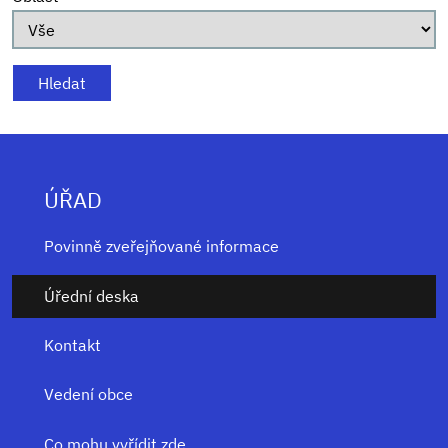
ÚŘAD
Povinně zveřejňované informace
Úřední deska
Kontakt
Vedení obce
Co mohu vyřídit zde