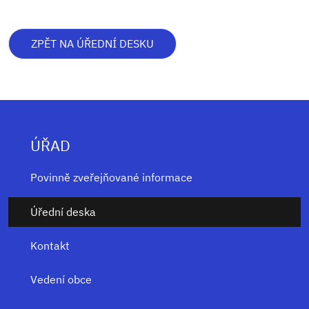
ZPĚT NA ÚŘEDNÍ DESKU
ÚŘAD
Povinně zveřejňované informace
Úřední deska
Kontakt
Vedení obce