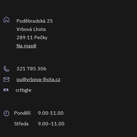
Poděbradská 25
Vrbová Lhota
289 11 Pečky
Na mapě
321 785 306
ou@vrbova-lhota.cz
crtbgte
Pondělí
9.00-11.00
Středa
9.00–11.00