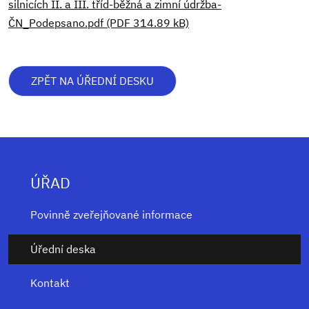
silnicích II. a III. tříd-běžná a zimní údržba-
ČN_Podepsano.pdf (PDF 314.89 kB)
ZPĚT NA ÚŘEDNÍ DESKU
ÚŘAD
Povinně zveřejňované informace
Úřední deska
Kontakt