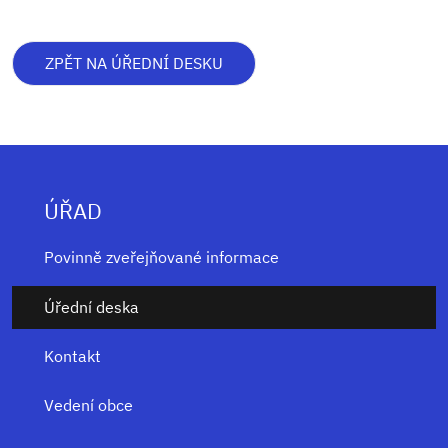
ZPĚT NA ÚŘEDNÍ DESKU
ÚŘAD
Povinně zveřejňované informace
Úřední deska
Kontakt
Vedení obce