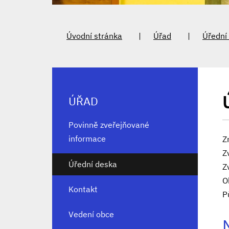
Úvodní stránka
Úřad
Úřední
ÚŘAD
Povinně zveřejňované
informace
Z
Z
Úřední deska
Z
O
Kontakt
P
Vedení obce