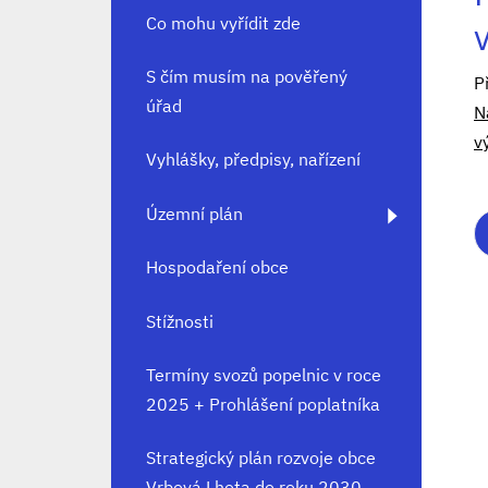
Co mohu vyřídit zde
S čím musím na pověřený
P
úřad
N
v
Vyhlášky, předpisy, nařízení
Územní plán
Hospodaření obce
Stížnosti
Termíny svozů popelnic v roce
2025 + Prohlášení poplatníka
Strategický plán rozvoje obce
Vrbová Lhota do roku 2030