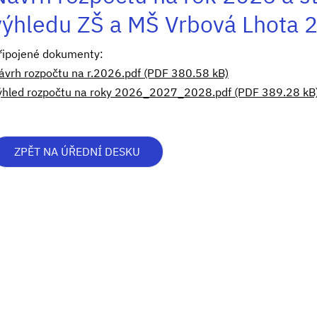
výhledu ZŠ a MŠ Vrbová Lhota
řipojené dokumenty:
ávrh rozpočtu na r.2026.pdf (PDF 380.58 kB)
ýhled rozpočtu na roky 2026_2027_2028.pdf (PDF 389.28 kB
ZPĚT NA ÚŘEDNÍ DESKU