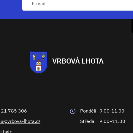
VRBOVÁ LHOTA
321 785 306
Pondělí
9.00-11.00
ou@vrbova-lhota.cz
Středa
9.00–11.00
rtbgte