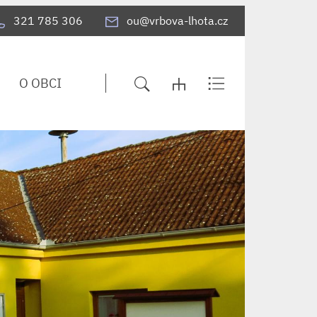
321 785 306
ou@vrbova-lhota.cz
O OBCI