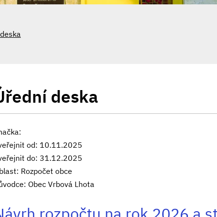
 deska
Úřední deska
načka:
veřejnit od: 10.11.2025
veřejnit do: 31.12.2025
blast: Rozpočet obce
ůvodce: Obec Vrbová Lhota
Návrh rozpočtu na rok 2026 a 