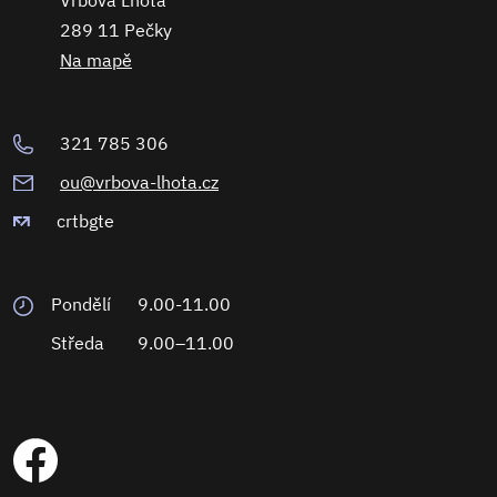
Vrbová Lhota
289 11 Pečky
Na mapě
321 785 306
ou@vrbova-lhota.cz
crtbgte
Pondělí
9.00-11.00
Středa
9.00–11.00