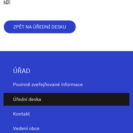
kB)
ZPĚT NA ÚŘEDNÍ DESKU
ÚŘAD
Povinně zveřejňované informace
Úřední deska
Kontakt
Vedení obce