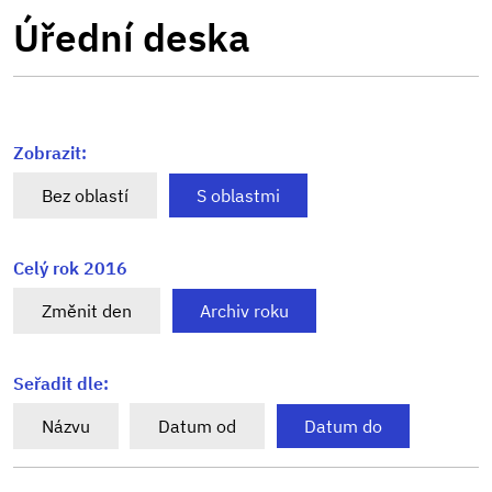
Úřední deska
Zobrazit:
Bez oblastí
S oblastmi
Celý rok 2016
Změnit den
Archiv roku
Seřadit dle:
Názvu
Datum od
Datum do