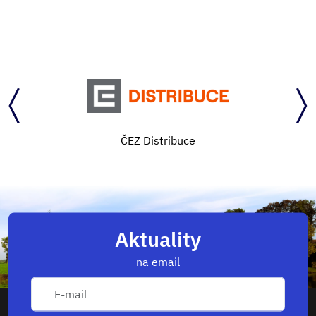
Středočeský kraj
Aktuality
na email