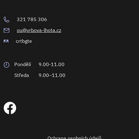
321 785 306
ou@vrbova-lhota.cz
crtbgte
Pondělí
9.00-11.00
Středa
9.00–11.00
Ochrana osobních údajů