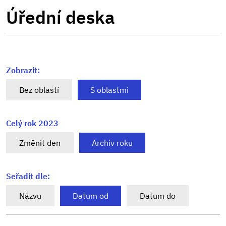
Úřední deska
Zobrazit:
Bez oblastí
S oblastmi
Celý rok 2023
Změnit den
Archiv roku
Seřadit dle:
Názvu
Datum od
Datum do