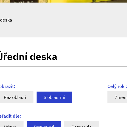
 deska
Úřední deska
obrazit:
Celý rok
Bez oblastí
S oblastmi
Změni
eřadit dle: