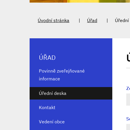
Úvodní stránka
Úřad
Úřední
ÚŘAD
Povinně zveřejňované
informace
Z
Úřední deska
Kontakt
S
Vedení obce