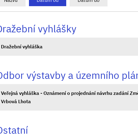
Názvu
Datum od
Datum do
Dražební vyhlášky
Dražební vyhláška
Odbor výstavby a územního plá
Veřejná vyhláška - Oznámení o projednání návrhu zadání Zm
Vrbová Lhota
Ostatní