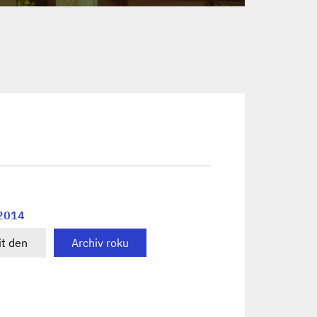
 2014
t den
Archiv roku