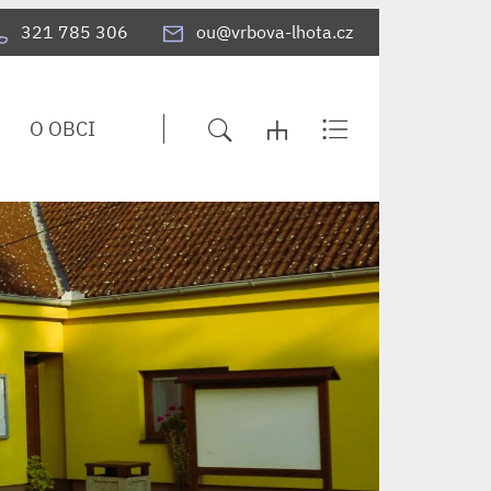
321 785 306
ou@vrbova-lhota.cz
O OBCI