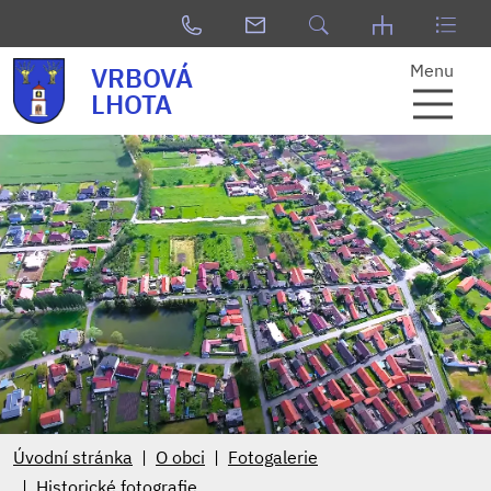
Menu
VRBOVÁ
LHOTA
Úvodní stránka
O obci
Fotogalerie
Historické fotografie