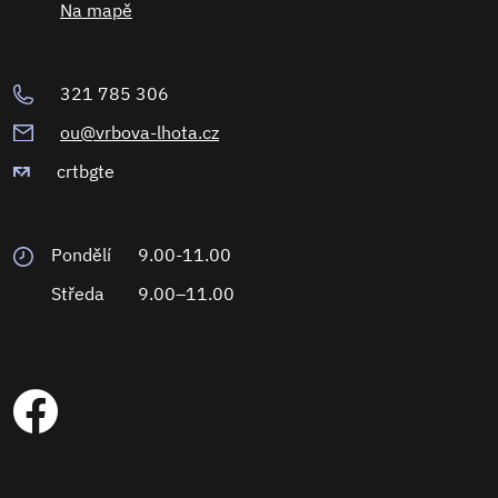
Na mapě
321 785 306
ou@vrbova-lhota.cz
crtbgte
Pondělí
9.00-11.00
Středa
9.00–11.00