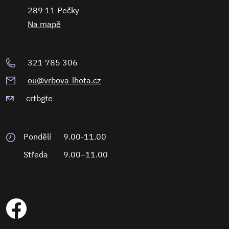
289 11 Pečky
Na mapě
321 785 306
ou@vrbova-lhota.cz
crtbgte
Pondělí
9.00-11.00
Středa
9.00–11.00