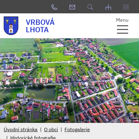
Menu
VRBOVÁ
LHOTA
Úvodní stránka
O obci
Fotogalerie
Historické fotografie