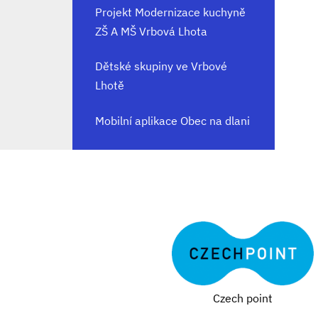
Projekt Modernizace kuchyně
ZŠ A MŠ Vrbová Lhota
Dětské skupiny ve Vrbové
Lhotě
Mobilní aplikace Obec na dlani
Czech point