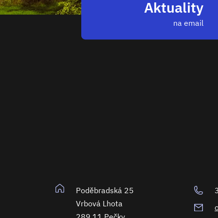
Aktuality
na email
Poděbradská 25
Vrbová Lhota
289 11 Pečky