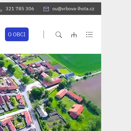
321 785 306
ou@vrbova-lhota.cz
O OBCI