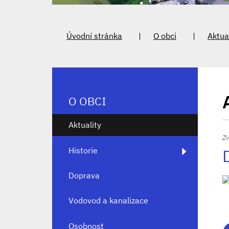
Úvodní stránka
O obci
Aktua
O OBCI
Aktuality
Zv
Historie
Doprava
Vodovod a kanalizace
Osobnost