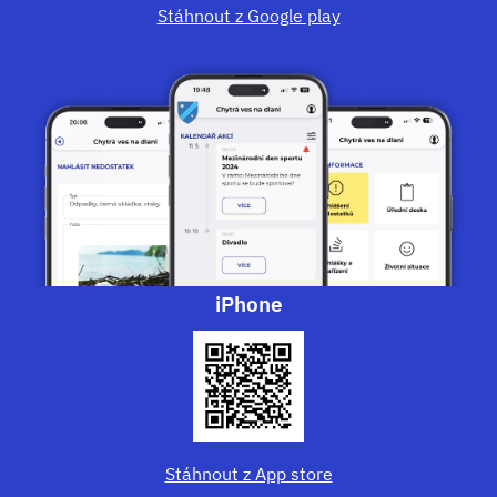
Stáhnout z Google play
iPhone
Stáhnout z App store