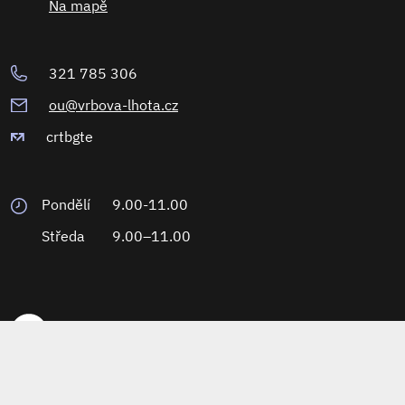
Na mapě
321 785 306
ou@vrbova-lhota.cz
crtbgte
Pondělí
9.00-11.00
Středa
9.00–11.00